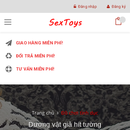
Đăng nhập
Đăng ký
GIAO HÀNG MIỄN PHÍ!
ĐỔI TRẢ MIỄN PHÍ!
TƯ VẤN MIỄN PHÍ!
Trang chủ
Đồ chơi tình dục
Dương vật giả hít tường