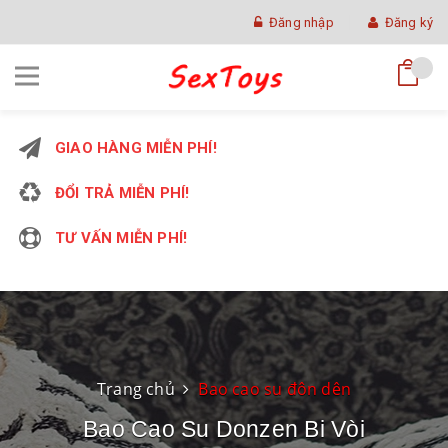
Đăng nhập
Đăng ký
GIAO HÀNG MIỄN PHÍ!
ĐỔI TRẢ MIỄN PHÍ!
TƯ VẤN MIỄN PHÍ!
Trang chủ
Bao cao su đôn dên
Bao Cao Su Donzen Bi Vòi